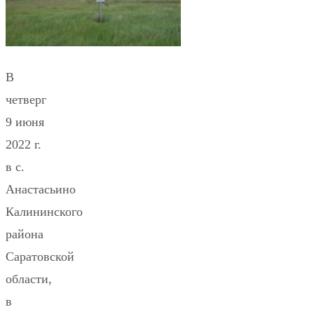
В
четверг
9 июня
2022 г.
в с.
Анастасьино
Калининского
района
Саратовской
области,
в