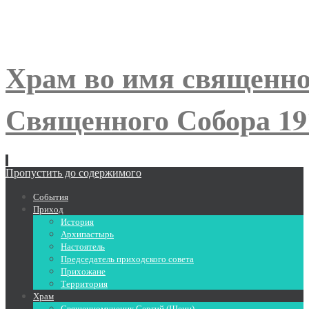
Храм во имя священно
Священного Собора 191
Пропустить до содержимого
События
Приход
История
Архипастырь
Настоятель
Председатель приходского совета
Прихожане
Территория
Храм
Священномученик Сергий (Шеин)