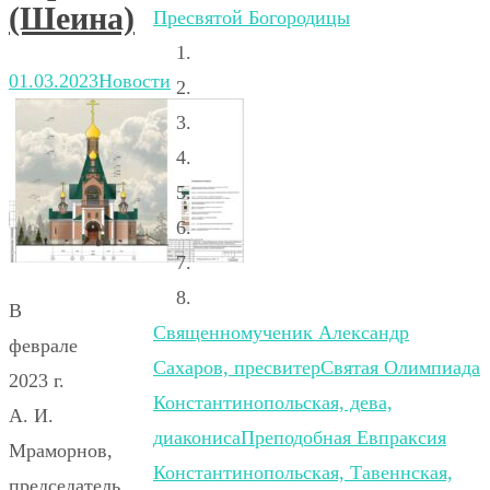
(Шеина)
Пресвятой Богородицы
01.03.2023
Новости
В
Священномученик Александр
феврале
Сахаров, пресвитер
Святая Олимпиада
2023 г.
Константинопольская, дева,
А. И.
диакониса
Преподобная Евпраксия
Мраморнов,
Константинопольская, Тавеннская,
председатель