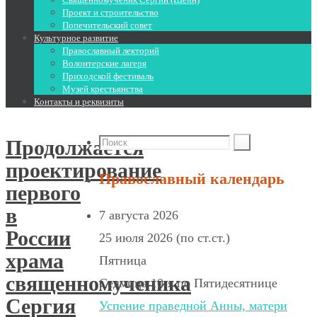
Проект и строительство
Попечительский совет
Культурное развитие
Православный лекторий
Волонтерские лагеря
Приходской фестиваль
Музей крестьянства
Контакты и реквизиты
Продолжается
проектирование
Православный календарь
первого
в
7 августа 2026
России
25 июля 2026 (по ст.ст.)
храма
Пятница
священномученика
Седмица 10-я по Пятидесятнице
Сергия
Успение праведной Анны, матери