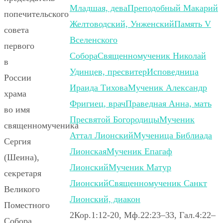
Младшая, дева
Преподобный Макарий
попечительского
Желтоводский, Унженский
Память V
совета
Вселенского
первого
Собора
Священномученик Николай
в
Удинцев, пресвитер
Исповедница
России
Ираида Тихова
Мученик Александр
храма
Фригиец, врач
Праведная Анна, мать
во имя
Пресвятой Богородицы
Мученик
священномученика
Аттал Лионский
Мученица Библиада
Сергия
Лионская
Мученик Епагаф
(Шеина),
Лионский
Мученик Матур
секретаря
Лионский
Священномученик Санкт
Великого
Лионский, диакон
Поместного
2Кор.1:12-20, Мф.22:23–33, Гал.4:22–
Собора